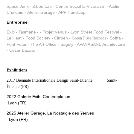
Space Junk - Zibou Lab - Centre Social la Vivaraize - Atelier
Chalopin - Atelier Garage - APF Handicap
Entreprise
Exib - Tasmane - - Projet Vénus - Lyon Street Food Festival -
Le Heat - Food Society -
Citroën
Sofffa -
- Green Piste Records -
Pont Futur - The Art Office - Sagely - AFANASANE Architecture
- César Bazaar
Exhibitions
2017 Biennale Internationale Design Saint-Étienne. Saint-
Étienne (FR)
2022 Galerie Exib, Contemplation
Lyon (FR)
2025 Atelier Garage, La Nostalgie des Yeuves
Lyon (FR)