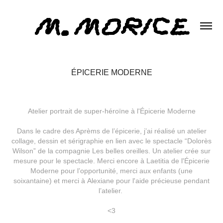
ÉPICERIE MODERNE
Atelier portrait de super-héroïne à l'É
picerie Moderne
Dans le cadre des Aprèms de l’épicerie, j’ai réalisé un atelier
collage, dessin et sérigraphie en lien avec le spectacle “Dolorès
Wilson” de la compagnie Les belles oreilles. Un atelier crée sur
mesure pour le spectacle. Merci encore à Laetitia de l'É
picerie
Moderne
pour l’opportunité, merci aux enfants (une
soixantaine) et merci à
A
lexiane pour l'aide précieuse pendant
l’atelier.
<3