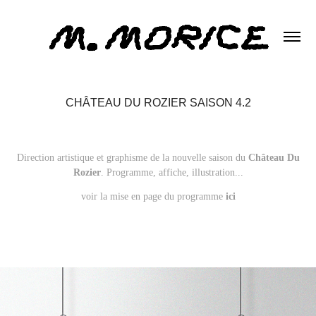
CHÂTEAU DU ROZIER SAISON 4.2
Direction artistique et graphisme de la nouvelle saison du
Château Du
Rozier
. Programme, affiche, illustration...
voir la mise en page du programme
ici