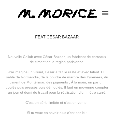
FEAT CÉSAR BAZAAR
Nouvelle Collab avec César Bazaar, un fabricant de carreaux
de ciment de la région parisienne.
J'ai imaginé un visuel, César a fait le reste et avec talent. Du
sable de Normandie, de la poudre de marbre des Pyrénées, du
ciment de Montélimar, des pigments ; À la main, un par un,
coulés puis pressés puis démoulés. Il faut en moyenne compter
un jour et demi de travail pour la réalisation d’un mètre carré.
C'est en série limitée et c'est en vente.
Si tu veux en savoir plus c'est par ici :