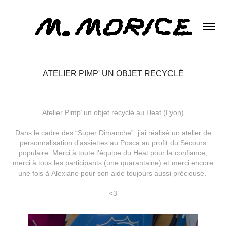
ATELIER PIMP' UN OBJET RECYCLÉ
Atelier Pimp’ un objet recyclé au
H
eat (Lyon)
Dans le cadre des “Super Dimanche”, j’ai réalisé un atelier de
personnalisation d’assiettes au
P
osca au profit du
S
ecours
populaire. Merci à toute l’équipe du
H
eat pour la confiance,
merci à tous les participants (une quarantaine) et merci encore
une fois à
A
lexiane pour son aide toujours aussi précieuse.
<3