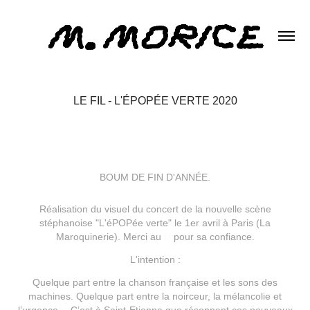
LE FIL - L'ÉPOPÉE VERTE 2020
BOUM DE FIN D'ANNÉE.
Réalisation du visuel du concert de la nouvelle scène
stéphanoise "L'éPOPée verte" le 1er avril à Paris (La
Maroquinerie). Merci au
fil
pour sa confiance.
L'intention :
Quelque part entre la chanson française et les sons des
machines. Quelque part entre la noirceur, la mélancolie et
l’urgence… C’est à Saint-Etienne que résonnent ces nouveaux