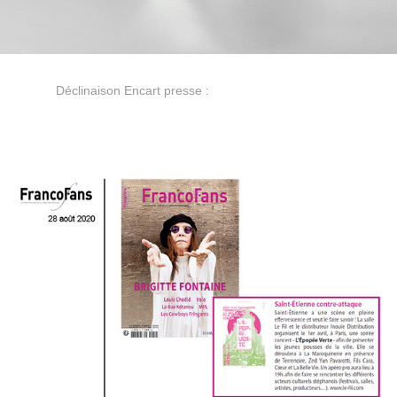
Déclinaison Encart presse :
INFO CONCERT
/
LES
INROCKUPTIBLES
/
SOCIETY
/
SO FOOT
/
PETIT BULLETIN
/
GENRAL POP