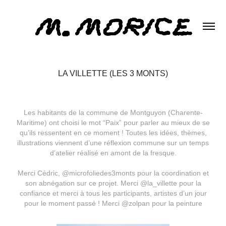
LA VILLETTE (LES 3 MONTS)
Les habitants de la commune de Montguyon (Charente-
Maritime) ont choisi le mot “Paix” pour parler au mieux de se
qu’ils ressentent en ce moment ! Toutes les idées, thèmes,
illustrations viennent d’une réflexion commune sur un temps
d’atelier réalisé en amont de la fresque.
Merci Cédric,
@microfoliedes3monts
pour la coordination et
son abnégation sur ce projet. Merci
@la_villette
pour la
confiance et merci à tous les participants, artistes d’un jour
pour le moment passé ! Merci
@zolpan
pour la peinture