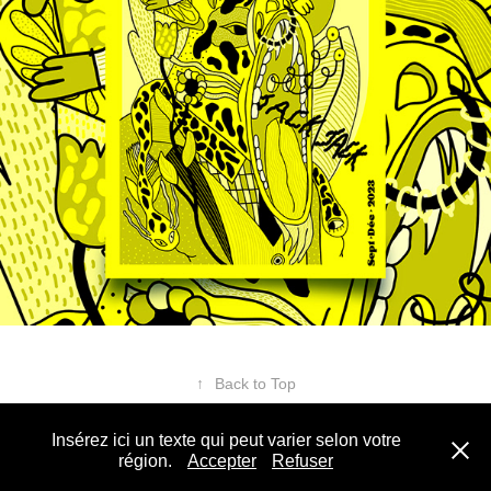
↑
Back to Top
Insérez ici un texte qui peut varier selon votre
©
M.MORICE 2024
région.
Accepter
Refuser