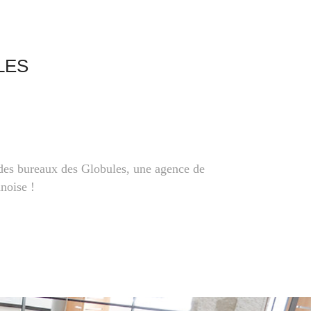
LES
 des bureaux des G
lobules
, une agence de
noise !