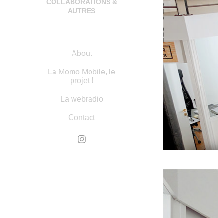
COLLABORATIONS &
AUTRES
About
La Momo Mobile, le
projet !
La webradio
Contact