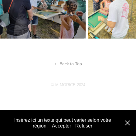
↑
Back to Top
©
M.MORICE 2024
Insérez ici un texte qui peut varier selon votre
région.
Accepter
Refuser