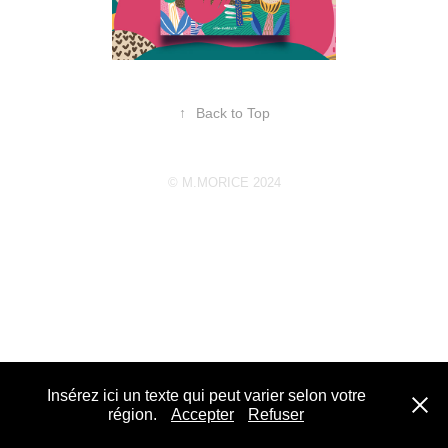
↑
Back to Top
©
M.MORICE 2024
Insérez ici un texte qui peut varier selon votre
région.
Accepter
Refuser