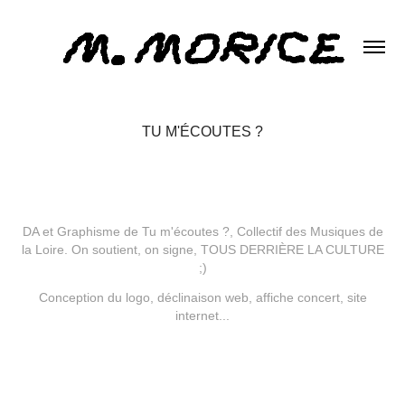
TU M'ÉCOUTES ?
DA et Graphisme de
Tu m'écoutes
?, Collectif des Musiques de
la Loire. On soutient, on signe, TOUS DERRIÈRE LA CULTURE
;)
Conception du logo, déclinaison web, affiche concert, site
internet...